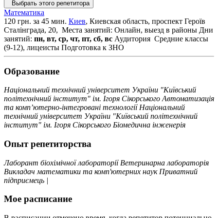
Выбрать этого репетитора
Математика
120 грн. за 45 мин.
Киев
, Киевская область, проспект Героїв
Сталінграда, 20,
Места занятий: Онлайн, выезд в районы
Дни
занятий:
пн, вт, ср, чт, пт, сб, вс
Аудитория
Средние классы
(9-12), лицеисты
Подготовка к ЗНО
Образование
Національний технічний університет України "Київський
політехнічний інститут" ім. Ігоря Сікорського Автоматизація
та комп’ютерно-інтегровані технології Національний
технічний університет України "Київський політехнічний
інститут" ім. Ігоря Сікорського Біомедична інженерія
Опыт репетиторства
Лаборант біохімічної лабораторії Ветеринарна лабораторія
Викладач математики та комп'ютерних наук Приватний
підприємець |
Мое расписание
В расписании отмечено время, когда репетитор потенциально