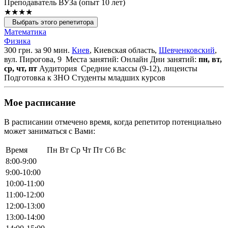
Преподаватель ВУЗа (опыт 10 лет)
★★★★
Выбрать этого репетитора
Математика
Физика
300 грн. за 90 мин.
Киев
, Киевская область,
Шевченковский
,
вул. Пирогова, 9
Места занятий: Онлайн
Дни занятий:
пн, вт,
ср, чт, пт
Аудитория
Средние классы (9-12), лицеисты
Подготовка к ЗНО
Студенты младших курсов
Мое расписание
В расписании отмечено время, когда репетитор потенциально
может заниматься с Вами:
Время
Пн
Вт
Ср
Чт
Пт
Сб
Вс
8:00-9:00
9:00-10:00
10:00-11:00
11:00-12:00
12:00-13:00
13:00-14:00