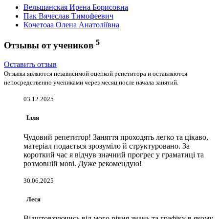
Вельшанская Ирена Борисовна
Пак Вячеслав Тимофеевич
Кочетоаа Олена Анатоліївна
5
Отзывы от учеников
Оставить отзыв
Отзывы являются независимой оценкой репетитора и оставляются
непосредственно учениками через месяц после начала занятий.
03.12.2025
Ілля
Чудовий репетитор! Заняття проходять легко та цікаво,
матеріал подається зрозуміло й структуровано. За
короткий час я відчув значний прогрес у граматиці та
розмовній мові. Дуже рекомендую!
30.06.2025
Леся
Відштовхуючись від мого рівня знань та графіку в якому