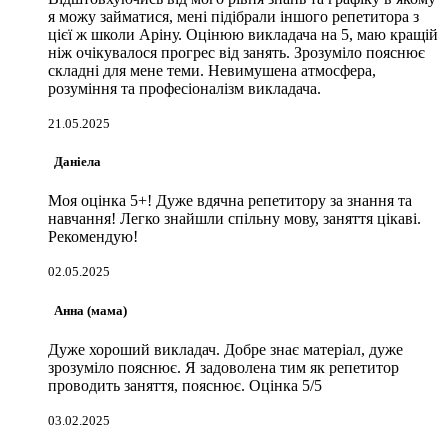
я можу займатися, мені підібрали іншого репетитора з
цієї ж школи Аріну. Оцінюю викладача на 5, маю кращій
ніж очікувалося прогрес від занять. Зрозуміло пояснює
складні для мене теми. Невимушена атмосфера,
розуміння та професіоналізм викладача.
21.05.2025
Даніела
Моя оцінка 5+! Дуже вдячна репетитору за знання та
навчання! Легко знайшли спільну мову, заняття цікаві.
Рекомендую!
02.05.2025
Анна (мама)
Дуже хороший викладач. Добре знає матеріал, дуже
зрозуміло пояснює. Я задоволена тим як репетитор
проводить заняття, пояснює. Оцінка 5/5
03.02.2025