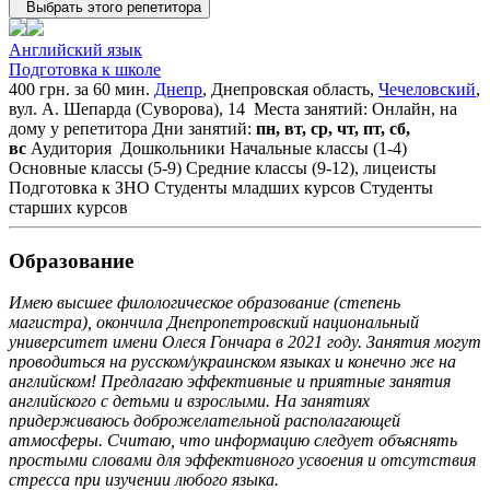
Выбрать этого репетитора
Английский язык
Подготовка к школе
400 грн. за 60 мин.
Днепр
, Днепровская область,
Чечеловский
,
вул. А. Шепарда (Суворова), 14
Места занятий: Онлайн, на
дому у репетитора
Дни занятий:
пн, вт, ср, чт, пт, сб,
вс
Аудитория
Дошкольники
Начальные классы (1-4)
Основные классы (5-9)
Средние классы (9-12), лицеисты
Подготовка к ЗНО
Студенты младших курсов
Студенты
старших курсов
Образование
Имею высшее филологическое образование (степень
магистра), окончила Днепропетровский национальный
университет имени Олеся Гончара в 2021 году. Занятия могут
проводиться на русском/украинском языках и конечно же на
английском! Предлагаю эффективные и приятные занятия
английского с детьми и взрослыми. На занятиях
придерживаюсь доброжелательной располагающей
атмосферы. Считаю, что информацию следует объяснять
простыми словами для эффективного усвоения и отсутствия
стресса при изучении любого языка.