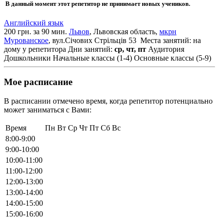
В данный момент этот репетитор не принимает новых учеников.
Английский язык
200 грн. за 90 мин.
Львов
, Львовская область,
мкрн
Мурованское
, вул.Січових Стрільців 53
Места занятий: на
дому у репетитора
Дни занятий:
ср, чт, пт
Аудитория
Дошкольники
Начальные классы (1-4)
Основные классы (5-9)
Мое расписание
В расписании отмечено время, когда репетитор потенциально
может заниматься с Вами:
Время
Пн
Вт
Ср
Чт
Пт
Сб
Вс
8:00-9:00
9:00-10:00
10:00-11:00
11:00-12:00
12:00-13:00
13:00-14:00
14:00-15:00
15:00-16:00