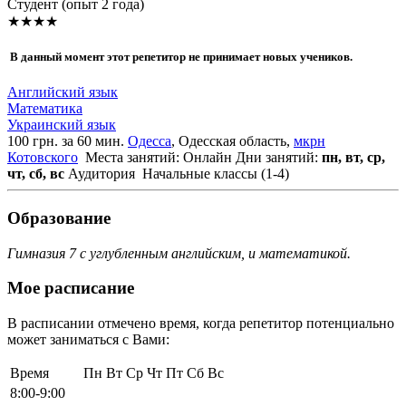
Cтудент (опыт 2 года)
★★★★
В данный момент этот репетитор не принимает новых учеников.
Английский язык
Математика
Украинский язык
100 грн. за 60 мин.
Одесса
, Одесская область,
мкрн
Котовского
Места занятий: Онлайн
Дни занятий:
пн, вт, ср,
чт, сб, вс
Аудитория
Начальные классы (1-4)
Образование
Гимназия 7 с углубленным английским, и математикой.
Мое расписание
В расписании отмечено время, когда репетитор потенциально
может заниматься с Вами:
Время
Пн
Вт
Ср
Чт
Пт
Сб
Вс
8:00-9:00