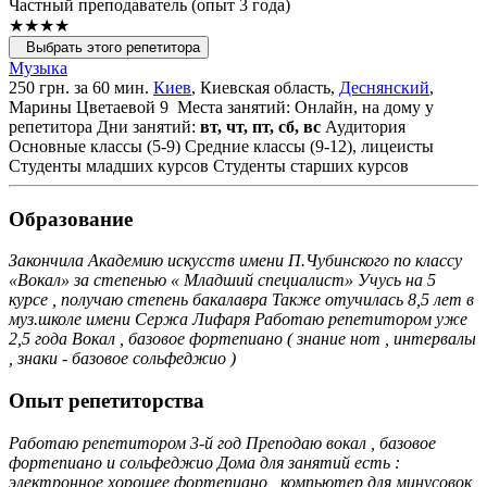
Частный преподаватель (опыт 3 года)
★★★★
Выбрать этого репетитора
Музыка
250 грн. за 60 мин.
Киев
, Киевская область,
Деснянский
,
Марины Цветаевой 9
Места занятий: Онлайн, на дому у
репетитора
Дни занятий:
вт, чт, пт, сб, вс
Аудитория
Основные классы (5-9)
Средние классы (9-12), лицеисты
Студенты младших курсов
Студенты старших курсов
Образование
Закончила Академию искусств имени П.Чубинского по классу
«Вокал» за степенью « Младший специалист» Учусь на 5
курсе , получаю степень бакалавра Также отучилась 8,5 лет в
муз.школе имени Сержа Лифаря Работаю репетитором уже
2,5 года Вокал , базовое фортепиано ( знание нот , интервалы
, знаки - базовое сольфеджио )
Опыт репетиторства
Работаю репетитором 3-й год Преподаю вокал , базовое
фортепиано и сольфеджио Дома для занятий есть :
электронное хорошее фортепиано , компьютер для минусовок