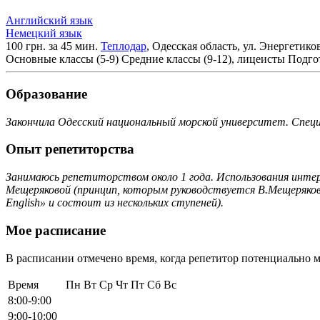
Английский язык
Немецкий язык
100 грн. за 45 мин.
Теплодар
, Одесская область, ул. Энергетико
Основные классы (5-9)
Средние классы (9-12), лицеисты
Подго
Образование
Закончила Одесский национальный морской университет. Специал
Опыт репетиторства
Занимаюсь репетиторством около 1 года. Использования интерак
Мещеряковой (принцип, которым руководствуется В.Мещеряков
English» и состоит из нескольких ступеней).
Мое расписание
В расписании отмечено время, когда репетитор потенциально м
Время
Пн
Вт
Ср
Чт
Пт
Сб
Вс
8:00-9:00
9:00-10:00