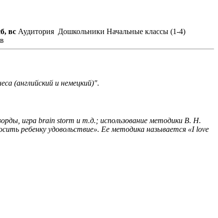
сб, вс
Аудитория
Дошкольники
Начальные классы (1-4)
ов
са (английский и немецкий)".
ды, игра brain storm и т.д.; использование методики В. Н.
ить ребенку удовольствие». Ее методика называется «I love