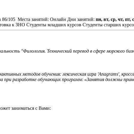
в 86/105
Места занятий: Онлайн
Дни занятий:
пн, вт, ср, чт, пт, 
товка к ЗНО
Студенты младших курсов
Студенты старших курс
ьность "Филология. Технический перевод в сфере морского бизне
тивных методов обучения: лексическая игра 'Anagrams', кроссвор
а при разработке обучающих программ: «Занятия должны принос
ожет заниматься с Вами: