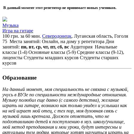
В данный момент этот репетитор не принимает новых учеников.
Музыка
Игра на гитаре
100 грн. за 60 мин.
Северодонецк
, Луганская область, Гоголя
75
Места занятий: Онлайн, на дому у репетитора
Дни
занятий:
пн, вт, ср, чт, пт, сб, вс
Аудитория
Начальные
классы (1-4)
Основные классы (5-9)
Средние классы (9-12),
лицеисты
Студенты младших курсов
Студенты старших
курсов
Образование
На данный момент, моя специальность не связана с музыкой,
учусь в ВУЗе по специальности международные отношения.
Музыку полюбил еще давно (с самого детства), желание
играть на гитаре, возникло как только увидел и услышал как
на ней играет мой отец, с тех пор, моя духовная связь с
музыкой лишь крепчала. Должен отметить, что не
подготавливаю детей к поступлению в муз. школу/училище,
мой метод преподавания и мои уроки, будут интересны и
актуальны тем людям, которые хотят научиться играть на