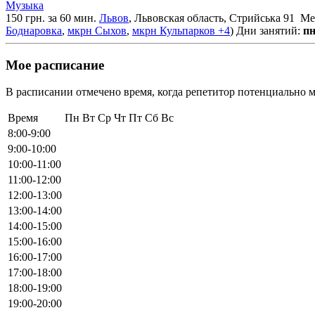
Музыка
150 грн. за 60 мин.
Львов
, Львовская область, Стрийська 91
Мес
Боднаровка
,
мкрн Сыхов
,
мкрн Кульпарков
+4
)
Дни занятий:
пн
Мое расписание
В расписании отмечено время, когда репетитор потенциально м
Время
Пн
Вт
Ср
Чт
Пт
Сб
Вс
8:00-9:00
9:00-10:00
10:00-11:00
11:00-12:00
12:00-13:00
13:00-14:00
14:00-15:00
15:00-16:00
16:00-17:00
17:00-18:00
18:00-19:00
19:00-20:00