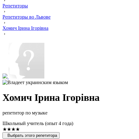
›
Репетиторы
›
Репетиторы во Львове
›
Хомич Ірина Ігорівна
›
Хомич Ірина Ігорівна
репетитор по музыке
Школьный учитель (опыт 4 года)
★★★★
Выбрать этого репетитора