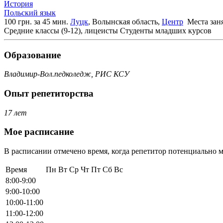
История
Польский язык
100 грн. за 45 мин.
Луцк
, Волынская область,
Центр
Места зан
Средние классы (9-12), лицеисты
Студенты младших курсов
Образование
Владимир-Вол.педколедж, РИС КСУ
Опыт репетиторства
17 лет
Мое расписание
В расписании отмечено время, когда репетитор потенциально м
Время
Пн
Вт
Ср
Чт
Пт
Сб
Вс
8:00-9:00
9:00-10:00
10:00-11:00
11:00-12:00