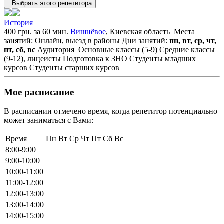
Выбрать этого репетитора
История
400 грн. за 60 мин.
Вишнёвое
, Киевская область
Места
занятий: Онлайн, выезд в районы
Дни занятий:
пн, вт, ср, чт,
пт, сб, вс
Аудитория
Основные классы (5-9)
Средние классы
(9-12), лицеисты
Подготовка к ЗНО
Студенты младших
курсов
Студенты старших курсов
Мое расписание
В расписании отмечено время, когда репетитор потенциально
может заниматься с Вами:
Время
Пн
Вт
Ср
Чт
Пт
Сб
Вс
8:00-9:00
9:00-10:00
10:00-11:00
11:00-12:00
12:00-13:00
13:00-14:00
14:00-15:00