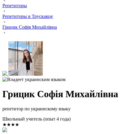
›
Репетиторы
›
Репетиторы в Трускавце
›
Грицик Софія Михайлівна
›
Грицик Софія Михайлівна
репетитор по украинскому языку
Школьный учитель (опыт 4 года)
★★★★