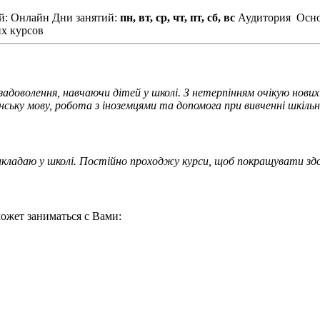
й: Онлайн
Дни занятий:
пн, вт, ср, чт, пт, сб, вс
Аудитория
Осно
х курсов
доволення, навчаючи дітей у школі. З нетерпінням очікую нових 
ську мову, робота з іноземцями та допомога при вивченні шкільн
кладаю у школі. Постійно проходжу курси, щоб покращувати здо
ожет заниматься с Вами: