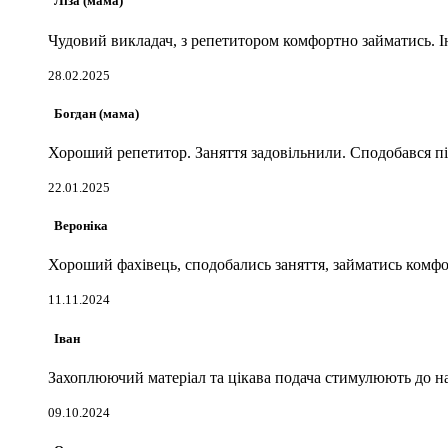
Ліза (мама)
Чудовий викладач, з репетитором комфортно займатись. Ін
28.02.2025
Богдан (мама)
Хороший репетитор. Заняття задовільнили. Сподобався під
22.01.2025
Вероніка
Хороший фахівець, сподобались заняття, займатись комфор
11.11.2024
Іван
Захоплюючий матеріал та цікава подача стимулюють до на
09.10.2024