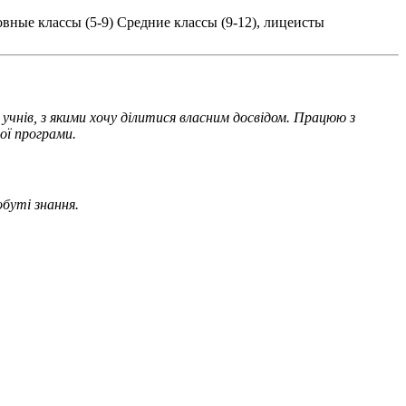
вные классы (5-9)
Средние классы (9-12), лицеисты
учнів, з якими хочу ділитися власним досвідом. Працюю з
ої програми.
буті знання.