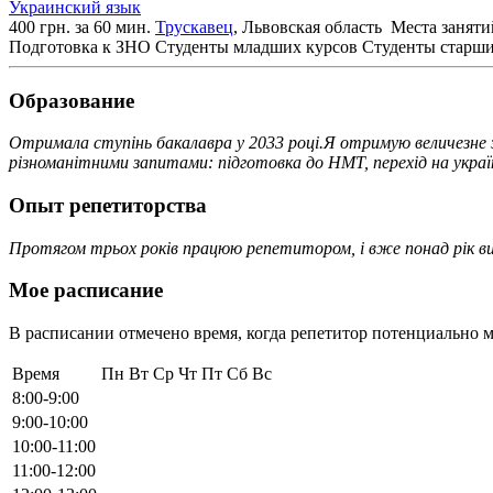
Украинский язык
400 грн. за 60 мин.
Трускавец
, Львовская область
Места заняти
Подготовка к ЗНО
Студенты младших курсов
Студенты старши
Образование
Отримала ступінь бакалавра у 2033 році.Я отримую величезне за
різноманітними запитами: підготовка до НМТ, перехід на україн
Опыт репетиторства
Протягом трьох років працюю репетитором, і вже понад рік ви
Мое расписание
В расписании отмечено время, когда репетитор потенциально м
Время
Пн
Вт
Ср
Чт
Пт
Сб
Вс
8:00-9:00
9:00-10:00
10:00-11:00
11:00-12:00