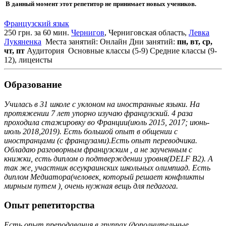
В данный момент этот репетитор не принимает новых учеников.
Французский язык
250 грн. за 60 мин.
Чернигов
, Черниговская область,
Левка
Лукяненка
Места занятий: Онлайн
Дни занятий:
пн, вт, ср,
чт, пт
Аудитория
Основные классы (5-9)
Средние классы (9-
12), лицеисты
Образование
Училась в 31 школе с уклоном на иностранные языки. На
протяжении 7 лет упорно изучаю французский. 4 раза
проходила стажировку во Франции(июль 2015, 2017; июнь-
июль 2018,2019). Есть большой опыт в общении с
иностранцами (с французами).Есть опыт переводчика.
Обладаю разговорным французским , а не заученным с
книжки, есть диплом о подтверждении уровня(DELF B2). А
так же, участник всеукраинских школьных олимпиад. Есть
диплом Медиатора(человек, который решает конфликты
мирным путем ), очень нужная вещь для педагога.
Опыт репетиторства
Есть опыт преподавания в группах (дополнительные