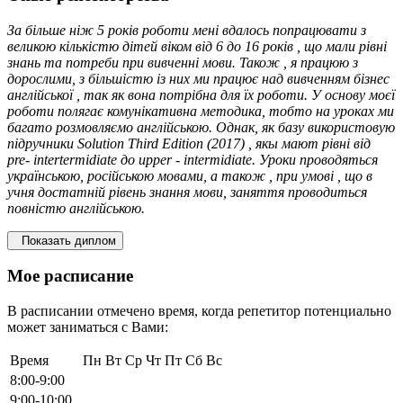
За більше ніж 5 років роботи мені вдалось попрацювати з
великою кількістю дітей віком від 6 до 16 років , що мали рівні
знань та потреби при вивченні мови. Також , я працюю з
дорослими, з більшістю із них ми працює над вивченням бізнес
англійської , так як вона потрібна для їх роботи. У основу моєї
роботи полягає комунікативна методика, тобто на уроках ми
багато розмовляємо англійською. Однак, як базу використовую
підручники Solution Third Edition (2017) , якы мают рівні від
pre- intertermidiate до upper - intermidiate. Уроки проводяться
українською, російською мовами, а також , при умові , що в
учня достатній рівень знання мови, заняття проводиться
повністю англійською.
Показать диплом
Мое расписание
В расписании отмечено время, когда репетитор потенциально
может заниматься с Вами:
Время
Пн
Вт
Ср
Чт
Пт
Сб
Вс
8:00-9:00
9:00-10:00