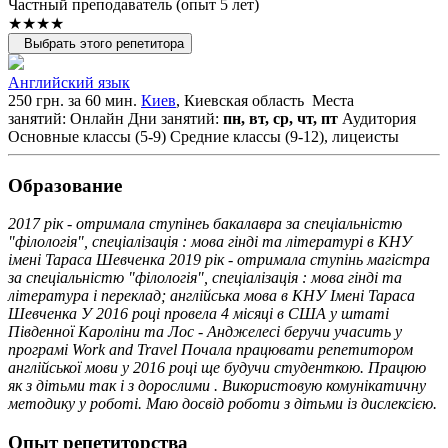
Частный преподаватель (опыт 5 лет)
★★★★
Выбрать этого репетитора
Английский язык
250 грн. за 60 мин.
Киев
, Киевская область
Места
занятий: Онлайн
Дни занятий:
пн, вт, ср, чт, пт
Аудитория
Основные классы (5-9)
Средние классы (9-12), лицеисты
Образование
2017 рік - отримала ступінеь бакалавра за спеціальністю
"філологія", спеціалізація : мова гінді та літературі в КНУ
імені Тараса Шевченка 2019 рік - отримала ступінь магістра
за спеціальністю "філологія", спеціалізація : мова гінді та
література і переклад; англійська мова в КНУ Імені Тараса
Шевченка У 2016 році провела 4 місяці в США у штаті
Південної Кароліни та Лос - Анджелесі беручи учасить у
програмі Work and Travel Почала працювати репетитором
англійської мови у 2016 році ще будучи студенткою. Працюю
як з дітьми так і з дорослими . Використовую комунікатичну
методику у роботі. Маю досвід роботи з дітьми із дислексією.
Опыт репетиторства