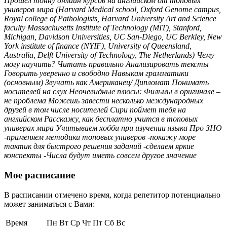
Прошел тонну онлайн курсов на английском от топовых
универов мира (Harvard Medical school, Oxford Genome campus,
Royal college of Pathologists, Harvard University Art and Science
faculty Massachusetts Institute of Technology (MIT), Stanford,
Michigan, Davidson Universities, UC San-Diego, UC Berkley, New
York institute of finance (NYIF), University of Queensland,
Australia, Delft University of Technology, The Netherlands) Чему
могу научить? Читать правильно Анализировать тексты
Говорить уверенно и свободно Навыкам грамматики
(основным) Звучать как Американец/ Дипломат Понимать
носителей на слух Неочевидные плюсы: Фильмы в оригинале –
не проблема Можешь завести несколько международных
друзей в том числе носителей Сири поймет тебя на
английском Расскажу, как бесплатно учится в топовых
универах мира Учитываем хобби при изучении языка Про ЗНО
-применяем методики топовых универов -покажу море
тактик для быстрого решения заданий -сделаем яркие
конспекты -Числа будут иметь совсем другое значение
Мое расписание
В расписании отмечено время, когда репетитор потенциально
может заниматься с Вами:
Время
Пн
Вт
Ср
Чт
Пт
Сб
Вс