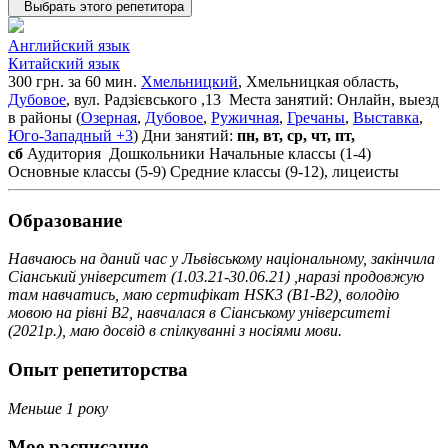
Выбрать этого репетитора
Английский язык
Китайский язык
300 грн. за 60 мин.
Хмельницкий
, Хмельницкая область,
Дубовое
, вул. Радзієвського ,13
Места занятий: Онлайн, выезд
в районы (
Озерная
,
Дубовое
,
Ружичная
,
Гречаны
,
Выставка
,
Юго-Западный
+3
)
Дни занятий:
пн, вт, ср, чт, пт,
сб
Аудитория
Дошкольники
Начальные классы (1-4)
Основные классы (5-9)
Средние классы (9-12), лицеисты
Образование
Навчаюсь на даний час у Львівському національному, закінчила
Сіанський університет (1.03.21-30.06.21) ,наразі продовжую
там навчатись, маю сертифікат HSK3 (B1-B2), володію
мовою на рівні В2, навчалася в Сіанському університеті
(2021р.), маю досвід в спілкуванні з носіями мови.
Опыт репетиторства
Меньше 1 року
Мое расписание