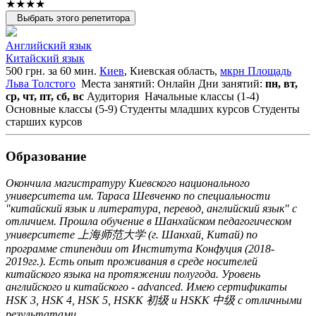
★★★★
Выбрать этого репетитора
Английский язык
Китайский язык
500 грн. за 60 мин.
Киев
, Киевская область,
мкрн Площадь
Льва Толстого
Места занятий: Онлайн
Дни занятий:
пн, вт,
ср, чт, пт, сб, вс
Аудитория
Начальные классы (1-4)
Основные классы (5-9)
Студенты младших курсов
Студенты
старших курсов
Образование
Окончила магистратуру Киевского национального
университета им. Тараса Шевченко по специальности
"китайский язык и литература, перевод, английский язык" с
отличием. Прошла обучение в Шанхайском педагогическом
университете 上海师范大学 (г. Шанхай, Китай) по
программе стипендии от Института Конфуция (2018-
2019гг.). Есть опыт проживания в среде носителей
китайского языка на протяжении полугода. Уровень
английского и китайского - advanced. Имею сертификаты
HSK 3, HSK 4, HSK 5, HSKK 初级 и HSKK 中级 с отличными
результатами.