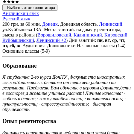
★★★★
Выбрать этого репетитора
Английский язык
Русский язык
200 грн. за 60 мин.
Донецк
, Донецкая область,
Ленинский
,
ул.Куйбышева 13А
Места занятий: на дому у репетитора,
выезд в районы (
Ворошиловский
,
Калининский
,
Кировский
,
Куйбышевский
,
Ленинский
+2
)
Дни занятий:
пн, вт, ср, чт,
пт, сб, вс
Аудитория
Дошкольники
Начальные классы (1-4)
Основные классы (5-9)
Образование
Я студентка 2-го курса ДонНУ ,Факультета иностранных
языков.Занимаюсь с детками от пяти лет,работаю на
результат. Предлагаю Вам обучение в игровом формате,дети
в восторге,а желание учиться растет! Личные качества: ·
любовь к детям; · коммуникабельность; · внимательность; ·
пунктуальность; · стрессоустойчивость; · быстрая
обучаемость.
Опыт репетиторства
Занимаюсь репетиторством недавно,но при этом детки