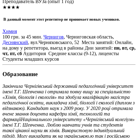
Преподаватель ВУЗа (опыт 1 год)
★★★★
В данный момент этот репетитор не принимает новых учеников.
Химия
100 грн. за 45 мин.
Чернигов
, Черниговская область,
Деснянский
, вул.Черняховського, 52
Места занятий: Онлайн,
на дому у репетитора, выезд в районы
Дни занятий:
пн, вт, ср,
чт, пт, сб
Аудитория
Средние классы (9-12), лицеисты
Студенты младших курсов
Образование
Закінчила Чернігівський державний педагогічний університет
імені Т.Г. Шевченка і отримала повну вищу за спеціальністю
«Хімія, біологія і екологія» та здобула кваліфікацію магістра
педагогічної освіти, викладача хімії, біології і екології (диплом з
відзнакою). Кандидат наук з 2009 року. У 2020 роцї отримала
вчене звання доцента кафедри хімії, технологій та
фармаціїНаціонального університету «Чернігівський колегіум»
імені Т.Г. Шевченка. Люблю навчати учнів та студентів
такої цікавої науки як хімія. Використовую індивідуальний
підхід. Могу викладати як на українською.ю так і російською