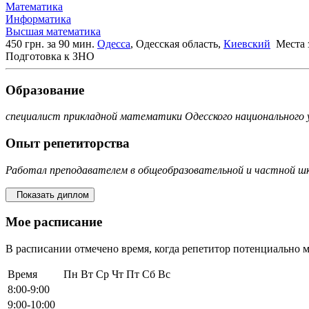
Математика
Информатика
Высшая математика
450 грн. за 90 мин.
Одесса
, Одесская область,
Киевский
Места 
Подготовка к ЗНО
Образование
специалист прикладной математики Одесского национального 
Опыт репетиторства
Работал преподавателем в общеобразовательной и частной шко
Показать диплом
Мое расписание
В расписании отмечено время, когда репетитор потенциально м
Время
Пн
Вт
Ср
Чт
Пт
Сб
Вс
8:00-9:00
9:00-10:00