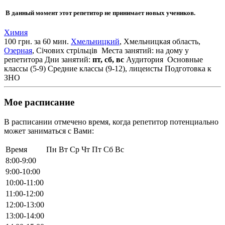
В данный момент этот репетитор не принимает новых учеников.
Химия
100 грн. за 60 мин.
Хмельницкий
, Хмельницкая область,
Озерная
, Січових стрільців
Места занятий: на дому у
репетитора
Дни занятий:
пт, сб, вс
Аудитория
Основные
классы (5-9)
Средние классы (9-12), лицеисты
Подготовка к
ЗНО
Мое расписание
В расписании отмечено время, когда репетитор потенциально
может заниматься с Вами:
Время
Пн
Вт
Ср
Чт
Пт
Сб
Вс
8:00-9:00
9:00-10:00
10:00-11:00
11:00-12:00
12:00-13:00
13:00-14:00