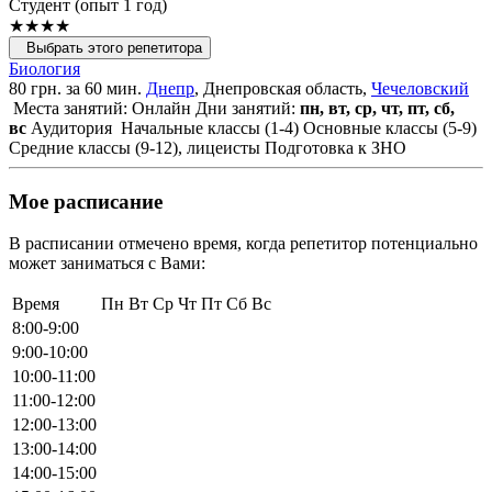
Cтудент (опыт 1 год)
★★★★
Выбрать этого репетитора
Биология
80 грн. за 60 мин.
Днепр
, Днепровская область,
Чечеловский
Места занятий: Онлайн
Дни занятий:
пн, вт, ср, чт, пт, сб,
вс
Аудитория
Начальные классы (1-4)
Основные классы (5-9)
Средние классы (9-12), лицеисты
Подготовка к ЗНО
Мое расписание
В расписании отмечено время, когда репетитор потенциально
может заниматься с Вами:
Время
Пн
Вт
Ср
Чт
Пт
Сб
Вс
8:00-9:00
9:00-10:00
10:00-11:00
11:00-12:00
12:00-13:00
13:00-14:00
14:00-15:00