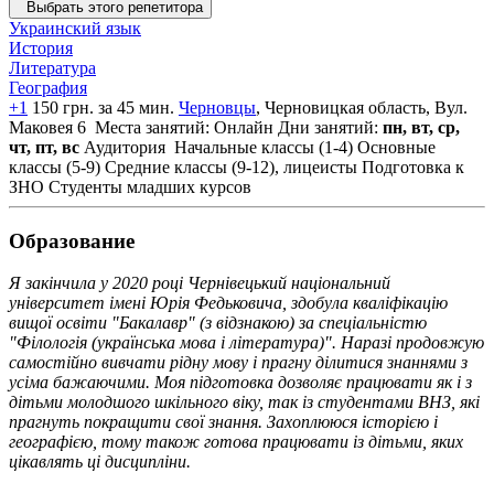
Выбрать этого репетитора
Украинский язык
История
Литература
География
+1
150 грн. за 45 мин.
Черновцы
, Черновицкая область, Вул.
Маковея 6
Места занятий: Онлайн
Дни занятий:
пн, вт, ср,
чт, пт, вс
Аудитория
Начальные классы (1-4)
Основные
классы (5-9)
Средние классы (9-12), лицеисты
Подготовка к
ЗНО
Студенты младших курсов
Образование
Я закінчила у 2020 році Чернівецький національний
університет імені Юрія Федьковича, здобула кваліфікацію
вищої освіти "Бакалавр" (з відзнакою) за спеціальністю
"Філологія (українська мова і література)". Наразі продовжую
самостійно вивчати рідну мову і прагну ділитися знаннями з
усіма бажаючими. Моя підготовка дозволяє працювати як і з
дітьми молодшого шкільного віку, так із студентами ВНЗ, які
прагнуть покращити свої знання. Захоплююся історією і
географією, тому також готова працювати із дітьми, яких
цікавлять ці дисципліни.