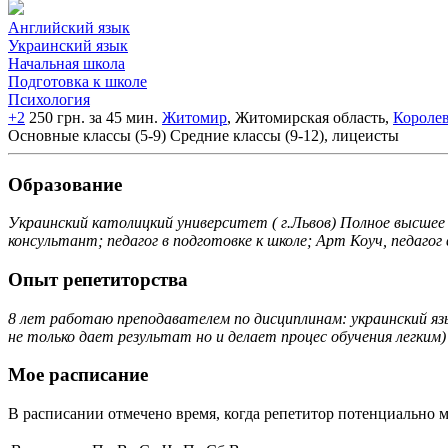
Английский язык
Украинский язык
Начальная школа
Подготовка к школе
Психология
+2
250 грн. за 45 мин.
Житомир
, Житомирская область,
Короле
Основные классы (5-9)
Средние классы (9-12), лицеисты
Образование
Украинский католицкий университет ( г.Львов) Полное высшее
консультант; педагог в подготовке к школе; Арт Коуч, педагог 
Опыт репетиторства
8 лет работаю преподавателем по дисциплинам: украинский язы
не только дает результат но и делает процес обучения легким)
Мое расписание
В расписании отмечено время, когда репетитор потенциально м