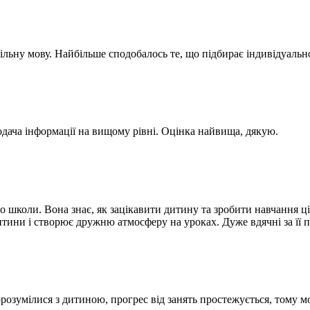
ну мову. Найбільше сподобалось те, що підбирає індивідуально 
одача інформації на вищому рівні. Оцінка найвища, дякую.
о школи. Вона знає, як зацікавити дитину та зробити навчання ці
тини і створює дружню атмосферу на уроках. Дуже вдячні за її пр
порозумілися з дитиною, прогрес від занять простежується, тому