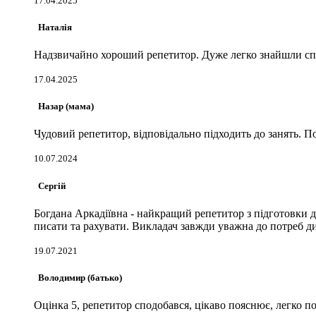
17.04.2025
Наталія
Надзвичайно хороший репетитор. Дуже легко знайшли спіль
17.04.2025
Назар (мама)
Чудовий репетитор, відповідально підходить до занять. П
10.07.2024
Сергій
Богдана Аркадіївна - найкращий репетитор з підготовки д
писати та рахувати. Викладач завжди уважна до потреб ди
19.07.2021
Володимир (батько)
Оцінка 5, репетитор сподобався, цікаво пояснює, легко 