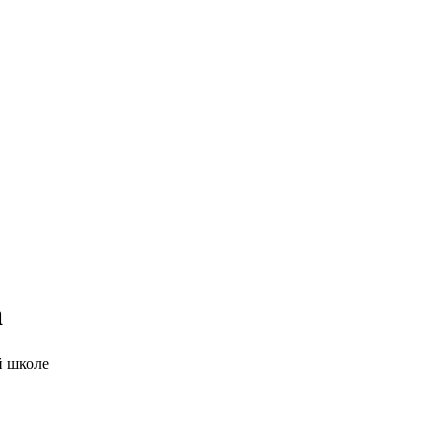
а
й школе