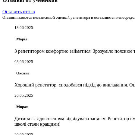
Отзывы от учеников
Оставить отзыв
Отзывы являются независимой оценкой репетитора и оставляются непосредст
13.06.2025
Марія
З репетитором комфортно займатися. Зрозуміло пояснює те
03.06.2025
Оксана
Хороший репетитор, сподобався підхід до викладання. Оц
26.05.2025
Мирон
Дитина із задоволенням відвідувала заняття. Репетитор в
школі стали кращими!
20.05.2025