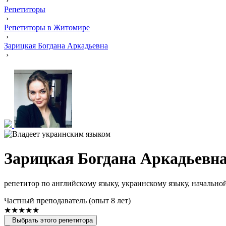
›
Репетиторы
›
Репетиторы в Житомире
›
Зарицкая Богдана Аркадьевна
›
Зарицкая Богдана Аркадьевн
репетитор по английскому языку, украинскому языку, начально
Частный преподаватель (опыт 8 лет)
★★★★★
Выбрать этого репетитора