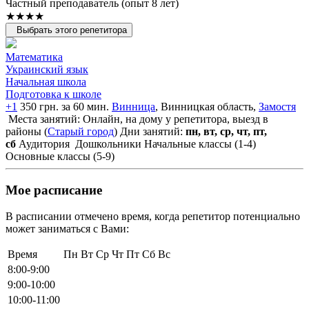
Частный преподаватель (опыт 8 лет)
★★★★
Выбрать этого репетитора
Математика
Украинский язык
Начальная школа
Подготовка к школе
+1
350 грн. за 60 мин.
Винница
, Винницкая область,
Замостя
Места занятий: Онлайн, на дому у репетитора, выезд в
районы (
Старый город
)
Дни занятий:
пн, вт, ср, чт, пт,
сб
Аудитория
Дошкольники
Начальные классы (1-4)
Основные классы (5-9)
Мое расписание
В расписании отмечено время, когда репетитор потенциально
может заниматься с Вами:
Время
Пн
Вт
Ср
Чт
Пт
Сб
Вс
8:00-9:00
9:00-10:00
10:00-11:00