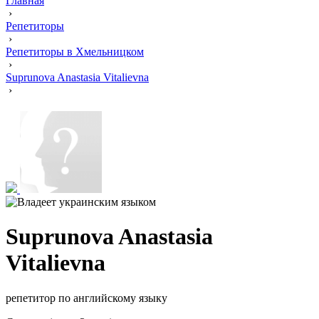
Главная
›
Репетиторы
›
Репетиторы в Хмельницком
›
Suprunova Anastasia Vitalievna
›
Suprunova Anastasia
Vitalievna
репетитор по английскому языку