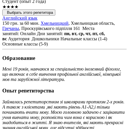
Cтудент (опыт 2 года)
★★★★
Выбрать этого репетитора
Английский язык
150 грн. за 60 мин.
Хмельницкий
, Хмельницкая область,
Гречаны
, Проскурівського підпілля 161
Места
занятий: Онлайн
Дни занятий:
пн, вт, ср, чт, пт, сб,
вс
Аудитория
Дошкольники
Начальные классы (1-4)
Основные классы (5-9)
Образование
Мені 19 років, навчаюся за спеціальністю іноземний філолог,
що включає в себе вивчення профільної англійської, німецької
мов та зарубіжної літератури.
Опыт репетиторства
Займалась репетиторством зі школярами протягом 2-х років.
А також з клієнтами ,які мають рівень А1-А2,і тільки
починають вчити мову. Моєю головною задачею є зацікавити
учня вивчати мову, розповісти чим вона є корисною і як
знадобиться в житті. Я знаю вчителів, які мають прекрасні
знання англійської мови, але відсутні здібності