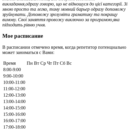
викладання,одразу говорю, що не відношуся до цієї категорії. Зі
мною просто та легко, тому мовний барьер одразу допоможу
зруйнувати. Допоможу зрозуміти граматику та покращу
вимову. Свої заняття провожу виключно за програмою,яка
підходить рівню учня.
Мое расписание
В расписании отмечено время, когда репетитор потенциально
может заниматься с Вами:
Время
Пн
Вт
Ср
Чт
Пт
Сб
Вс
8:00-9:00
9:00-10:00
10:00-11:00
11:00-12:00
12:00-13:00
13:00-14:00
14:00-15:00
15:00-16:00
16:00-17:00
17:00-18:00