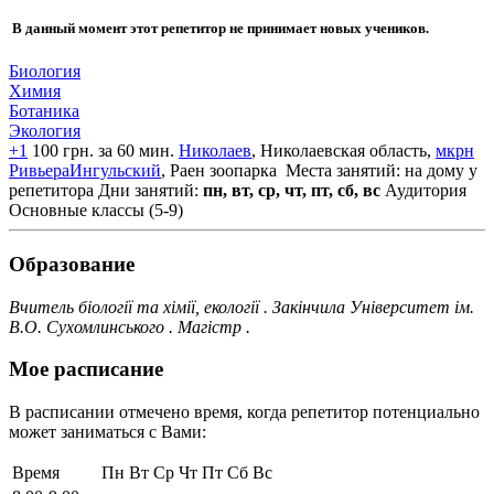
В данный момент этот репетитор не принимает новых учеников.
Биология
Химия
Ботаника
Экология
+1
100 грн. за 60 мин.
Николаев
, Николаевская область,
мкрн
РивьераИнгульский
, Раен зоопарка
Места занятий: на дому у
репетитора
Дни занятий:
пн, вт, ср, чт, пт, сб, вс
Аудитория
Основные классы (5-9)
Образование
Вчитель біології та хімії, екології . Закінчила Університет ім.
В.О. Сухомлинського . Магістр .
Мое расписание
В расписании отмечено время, когда репетитор потенциально
может заниматься с Вами:
Время
Пн
Вт
Ср
Чт
Пт
Сб
Вс