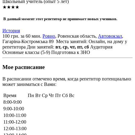
Школьный учитель (опыт 5 лет)
★★★★
В данный момент этот репетитор не принимает новых учеников.
История
100 грн. за 60 мин.
Ровно
, Ровенская область,
Автовокзал
,
Гагаріна-Костромська 89
Места занятий: Онлайн, на дому у
репетитора
Дни занятий:
вт, ср, чт, пт, сб
Аудитория
Основные классы (5-9)
Подготовка к ЗНО
Мое расписание
В расписании отмечено время, когда репетитор потенциально
может заниматься с Вами:
Время
Пн
Вт
Ср
Чт
Пт
Сб
Вс
8:00-9:00
9:00-10:00
10:00-11:00
11:00-12:00
12:00-13:00