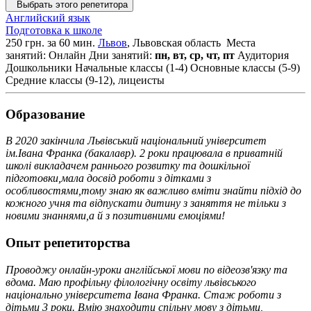
Выбрать этого репетитора
Английский язык
Подготовка к школе
250 грн. за 60 мин.
Львов
, Львовская область
Места
занятий: Онлайн
Дни занятий:
пн, вт, ср, чт, пт
Аудитория
Дошкольники
Начальные классы (1-4)
Основные классы (5-9)
Средние классы (9-12), лицеисты
Образование
В 2020 закінчила Львівський національний університет
ім.Івана Франка (бакалавр). 2 роки працювала в приватній
школі викладачем раннього розвитку та дошкільної
підготовки,мала досвід роботи з дітками з
особливостями,тому знаю як важливо вміти знайти підхід до
кожного учня та відпускати дитину з заняття не тільки з
новими знаннями,а й з позитивними емоціями!
Опыт репетиторства
Проводжу онлайн-уроки англійської мови по відеозв'язку та
вдома. Маю профільну філологічну освіту львівського
національно університета Івана Франка. Стаж роботи з
дітьми 3 роки. Вмію знаходити спільну мову з дітьми,