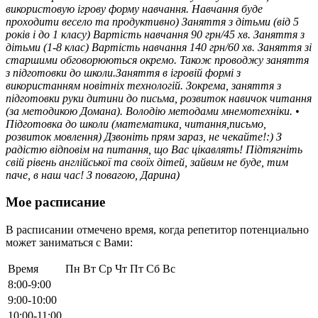
використовую ігрову форму навчання. Навчання буде
проходити весело та продуктивно) Заняття з дітьми (від 5
років і до 1 класу) Вартість навчання 90 грн/45 хв. Заняття з
дітьми (1-8 клас) Вартість навчання 140 грн/60 хв. Заняття зі
старшими обговорюються окремо. Також проводжу заняття
з підготовки до школи.Заняття в ігровій формі з
використанням новітніх технологій. Зокрема, заняття з
підготовки руки дитини до письма, розвиток навичок читання
(за методикою Домана). Володію методами мнемотехніки. •
Підготовка до школи (математика, читання,письмо,
розвиток мовлення) Дзвоніть прям зараз, не чекайте!:) З
радістю відповім на питання, що Вас цікавлять! Підтягніть
свій рівень англійської та своїх дітей, зайвим не буде, тим
паче, в наш час! З повагою, Дарина)
Мое расписание
В расписании отмечено время, когда репетитор потенциально
может заниматься с Вами:
Время
Пн
Вт
Ср
Чт
Пт
Сб
Вс
8:00-9:00
9:00-10:00
10:00-11:00