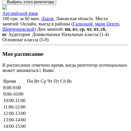
Выбрать этого репетитора
Английский язык
100 грн. за 60 мин.
Львов
, Львовская область
Места
занятий: Онлайн, выезд в районы (
Галицкий
,
мкрн Центр
,
Шевченковский
)
Дни занятий:
пн, вт, ср, чт, пт, сб,
вс
Аудитория
Дошкольники
Начальные классы (1-4)
Основные классы (5-9)
Мое расписание
В расписании отмечено время, когда репетитор потенциально
может заниматься с Вами:
Время
Пн
Вт
Ср
Чт
Пт
Сб
Вс
8:00-9:00
9:00-10:00
10:00-11:00
11:00-12:00
12:00-13:00
13:00-14:00
14:00-15:00