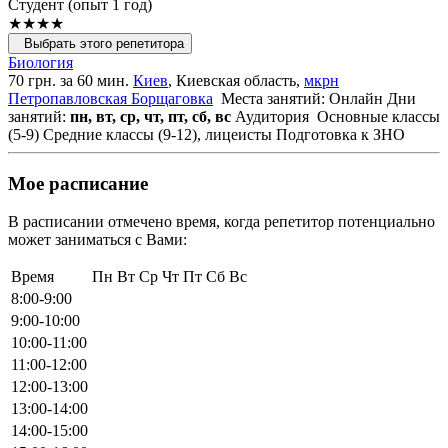
Cтудент (опыт 1 год)
★★★★
Выбрать этого репетитора
Биология
70 грн. за 60 мин.
Киев
, Киевская область,
мкрн
Петропавловская Борщаговка
Места занятий: Онлайн
Дни
занятий:
пн, вт, ср, чт, пт, сб, вс
Аудитория
Основные классы
(5-9)
Средние классы (9-12), лицеисты
Подготовка к ЗНО
Мое расписание
В расписании отмечено время, когда репетитор потенциально
может заниматься с Вами:
Время
Пн
Вт
Ср
Чт
Пт
Сб
Вс
8:00-9:00
9:00-10:00
10:00-11:00
11:00-12:00
12:00-13:00
13:00-14:00
14:00-15:00