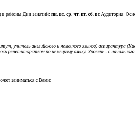
д в районы
Дни занятий:
пн, вт, ср, чт, пт, сб, вс
Аудитория
Осно
итут, учитель английского и немецкого языков) аспирантура (К
аюсь репетиторством по немецкому языку. Уровень - с начальног
ожет заниматься с Вами: