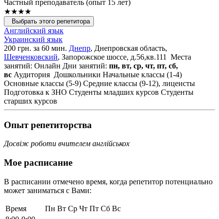
Частный преподаватель (опыт 15 лет)
★★★★
Выбрать этого репетитора
Английский язык
Украинский язык
200 грн. за 60 мин.
Днепр
, Днепровская область,
Шевченковский
, Запорожское шоссе, д.56,кв.111
Места
занятий: Онлайн
Дни занятий:
пн, вт, ср, чт, пт, сб,
вс
Аудитория
Дошкольники
Начальные классы (1-4)
Основные классы (5-9)
Средние классы (9-12), лицеисты
Подготовка к ЗНО
Студенты младших курсов
Студенты
старших курсов
Опыт репетиторства
Досвіж роботи вчителем англійськох
Мое расписание
В расписании отмечено время, когда репетитор потенциально
может заниматься с Вами:
Время
Пн
Вт
Ср
Чт
Пт
Сб
Вс