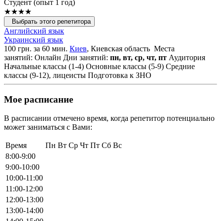
Cтудент (опыт 1 год)
★★★★
Выбрать этого репетитора
Английский язык
Украинский язык
100 грн. за 60 мин.
Киев
, Киевская область
Места
занятий: Онлайн
Дни занятий:
пн, вт, ср, чт, пт
Аудитория
Начальные классы (1-4)
Основные классы (5-9)
Средние
классы (9-12), лицеисты
Подготовка к ЗНО
Мое расписание
В расписании отмечено время, когда репетитор потенциально
может заниматься с Вами:
Время
Пн
Вт
Ср
Чт
Пт
Сб
Вс
8:00-9:00
9:00-10:00
10:00-11:00
11:00-12:00
12:00-13:00
13:00-14:00