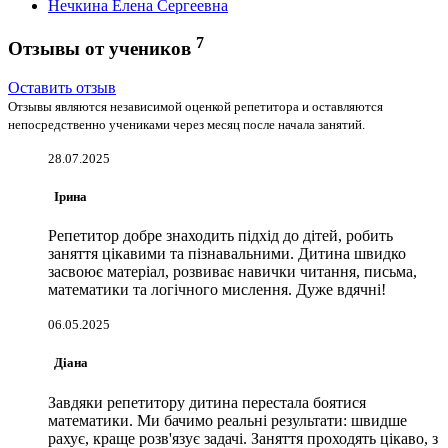
Нечкина Елена Сергеевна
7
Отзывы от учеников
Оставить отзыв
Отзывы являются независимой оценкой репетитора и оставляются
непосредственно учениками через месяц после начала занятий.
28.07.2025
Ірина
Репетитор добре знаходить підхід до дітей, робить
заняття цікавими та пізнавальними. Дитина швидко
засвоює матеріал, розвиває навички читання, письма,
математики та логічного мислення. Дуже вдячні!
06.05.2025
Діана
Завдяки репетитору дитина перестала боятися
математики. Ми бачимо реальні результати: швидше
рахує, краще розв'язує задачі. Заняття проходять цікаво, з