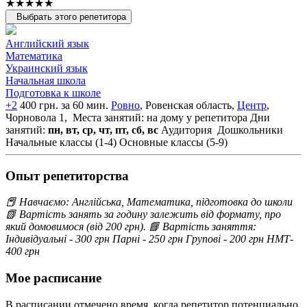
★★★★★
Выбрать этого репетитора
Английский язык
Математика
Украинский язык
Начальная школа
Подготовка к школе
+2
400 грн. за 60 мин.
Ровно
, Ровенская область,
Центр
,
Чорновола 1,
Места занятий: на дому у репетитора
Дни
занятий:
пн, вт, ср, чт, пт, сб, вс
Аудитория
Дошкольники
Начальные классы (1-4)
Основные классы (5-9)
Опыт репетиторства
📕 Навчаємо: Англійська, Математика, підготовка до школи
📗 Вартість занять за годину залежить від формату, про
який домовимося (від 200 грн). 📘 Вартість заняття:
Індивідуальні - 300 грн Парні - 250 грн Групові - 200 грн НМТ-
400 грн
Мое расписание
В расписании отмечено время, когда репетитор потенциально