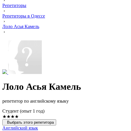
›
Репетиторы
›
Репетиторы в Одессе
›
Лоло Асья Камель
›
Лоло Асья Камель
репетитор по английскому языку
Cтудент (опыт 1 год)
★★★★
Выбрать этого репетитора
Английский язык