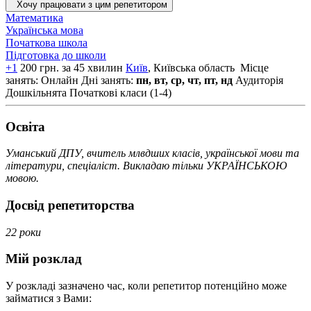
Хочу працювати з цим репетитором
Математика
Українська мова
Початкова школа
Підготовка до школи
+1
200 грн. за 45 хвилин
Київ
, Київська область
Місце
занять: Онлайн
Дні занять:
пн, вт, ср, чт, пт, нд
Аудиторія
Дошкільнята
Початкові класи (1-4)
Освiта
Уманський ДПУ, вчитель млвдших класів, української мови та
літератури, спеціаліст. Викладаю тільки УКРАЇНСЬКОЮ
мовою.
Досвід репетиторства
22 роки
Мій розклад
У розкладі зазначено час, коли репетитор потенційно може
займатися з Вами: