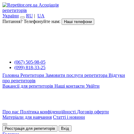
Асоціація
репетиторів
України
RU
|
UA
Питання? Телефонуйте нам:
Наші телефони
(067) 505-98-05
(099) 818-33-25
Головна
Репетитори
Замовити послуги репетитора
Відгуки
про репетиторів
Вакансії для репетиторів
Наші контакти
Увійти
Про нас
Політика конфіденційності
Договір оферти
Матеріали для навчання
Статті і новини
Реєстрація для репетиторів
Вхід