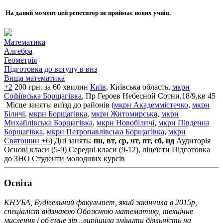
На даний момент цей репетитор не приймає нових учнів.
Математика
Алгебра
Геометрія
Підготовка до вступу в внз
Вища математика
+2
200 грн. за 60 хвилин
Київ
, Київська область,
мкрн
Софіївська Борщагівка
, Пр Героев Небесной Сотни,18/9,кв 45
Місце занять: виїзд до районів (
мкрн Академмістечко
,
мкрн
Біличі
,
мкрн Борщагівка
,
мкрн Житомирська
,
мкрн
Михайлівська Борщагівка
,
мкрн Новобіличі
,
мкрн Південна
Борщагівка
,
мкрн Петропавлівська Борщагівка
,
мкрн
Святошин
+6
)
Дні занять:
пн, вт, ср, чт, пт, сб, нд
Аудиторія
Основі класи (5-9)
Середні класи (9-12), ліцеїсти
Підготовка
до ЗНО
Студенти молодших курсів
Освiта
КНУБА, Будівельний факультет, який закінчила в 2015р,
спеціаліст відзнакою Обожнюю математику, технічне
мислення і об'ємне зір...вирішила змінити діяльність на