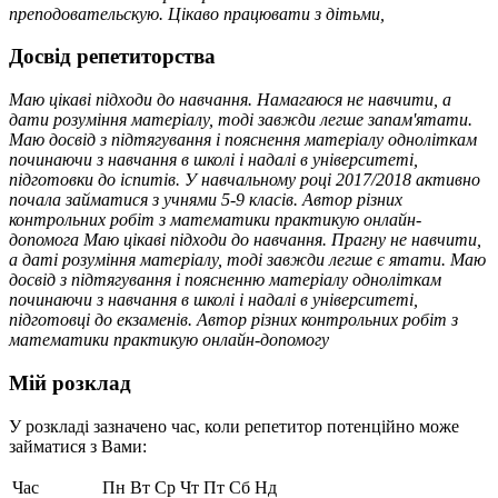
преподовательскую. Цікаво працювати з дітьми,
Досвід репетиторства
Маю цікаві підходи до навчання. Намагаюся не навчити, а
дати розуміння матеріалу, тоді завжди легше запам'ятати.
Маю досвід з підтягування і пояснення матеріалу одноліткам
починаючи з навчання в школі і надалі в університеті,
підготовки до іспитів. У навчальному році 2017/2018 активно
почала займатися з учнями 5-9 класів. Автор різних
контрольних робіт з математики практикую онлайн-
допомога Маю цікаві підходи до навчання. Прагну не навчити,
а даті розуміння матеріалу, тоді завжди легше є ятати. Маю
досвід з підтягування і поясненню матеріалу одноліткам
починаючи з навчання в школі і надалі в університеті,
підготовці до екзаменів. Автор різних контрольних робіт з
математики практикую онлайн-допомогу
Мій розклад
У розкладі зазначено час, коли репетитор потенційно може
займатися з Вами:
Час
Пн
Вт
Ср
Чт
Пт
Сб
Нд