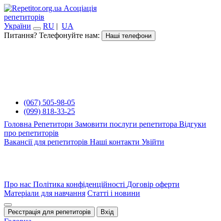
Асоціація
репетиторів
України
RU
|
UA
Питання? Телефонуйте нам:
Наші телефони
(067) 505-98-05
(099) 818-33-25
Головна
Репетитори
Замовити послуги репетитора
Відгуки
про репетиторів
Вакансії для репетиторів
Наші контакти
Увійти
Про нас
Політика конфіденційності
Договір оферти
Матеріали для навчання
Статті і новини
Реєстрація для репетиторів
Вхід