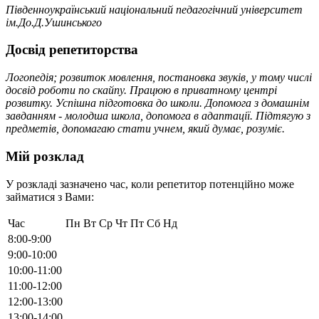
Південноукраїнський національний педагогічний університет
ім.До.Д.Ушинського
Досвід репетиторства
Логопедія; розвиток мовлення, постановка звуків, у тому числі
досвід роботи по скайпу. Працюю в приватному центрі
розвитку. Успішна підготовка до школи. Допомога з домашнім
завданням - молодша школа, допомога в адаптації. Підтягую з
предметів, допомагаю стати учнем, який думає, розуміє.
Мій розклад
У розкладі зазначено час, коли репетитор потенційно може
займатися з Вами:
Час
Пн
Вт
Ср
Чт
Пт
Сб
Нд
8:00-9:00
9:00-10:00
10:00-11:00
11:00-12:00
12:00-13:00
13:00-14:00