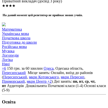
Приватний викладач (досвід 3 року)
★★★★
На даний момент цей репетитор не приймає нових учнів.
Математика
Українська мова
Початкова школа
Підготовка до школи
Російська мова
Музика
Логопедія
Логіка
Няні
+6
150 грн. за 60 хвилин
Одеса
, Одеська область,
Пересипський
Місце занять: Онлайн, виїзд до районів
(
Пересипський
,
мкрн Котовського
,
мкрн Пересип
,
Приморський
,
мкрн Центр
+2
)
Дні занять:
пн, вт, ср, чт,
пт
Аудиторія
Дошкільнята
Початкові класи (1-4)
Основі класи
(5-9)
Освiта