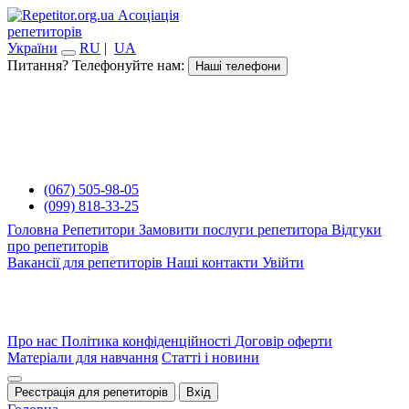
Асоціація
репетиторів
України
RU
|
UA
Питання? Телефонуйте нам:
Наші телефони
(067) 505-98-05
(099) 818-33-25
Головна
Репетитори
Замовити послуги репетитора
Відгуки
про репетиторів
Вакансії для репетиторів
Наші контакти
Увійти
Про нас
Політика конфіденційності
Договір оферти
Матеріали для навчання
Статті і новини
Реєстрація для репетиторів
Вхід