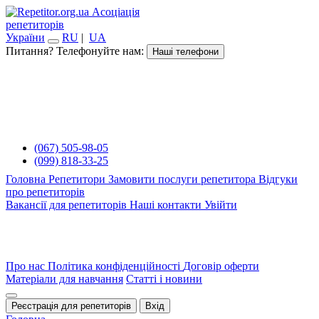
Асоціація
репетиторів
України
RU
|
UA
Питання? Телефонуйте нам:
Наші телефони
(067) 505-98-05
(099) 818-33-25
Головна
Репетитори
Замовити послуги репетитора
Відгуки
про репетиторів
Вакансії для репетиторів
Наші контакти
Увійти
Про нас
Політика конфіденційності
Договір оферти
Матеріали для навчання
Статті і новини
Реєстрація для репетиторів
Вхід