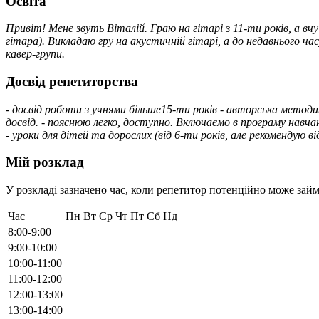
Освiта
Привіт! Мене звуть Віталій. Граю на гітарі з 11-ти років, а вч
гітара). Викладаю гру на акустичній гітарі, а до недавнього ча
кавер-групи.
Досвід репетиторства
- досвід роботи з учнями більше15-ти років - авторська методи
досвід. - пояснюю легко, доступно. Включаємо в програму навча
- уроки для дітей та дорослих (від 6-ти років, але рекомендую
Мій розклад
У розкладі зазначено час, коли репетитор потенційно може займ
Час
Пн
Вт
Ср
Чт
Пт
Сб
Нд
8:00-9:00
9:00-10:00
10:00-11:00
11:00-12:00
12:00-13:00
13:00-14:00