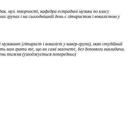
 фак. муз. творчості, кафедра естрадної музики по класу
их групах і на сьогоднішній день є гітаристом і вокалістом у
й музикант (гітарист і вокаліст у кавер-групи), маю студійний
ять вам грати те, що ви самі захочете, без допомоги викладача.
й день тижня (узгоджується попередньо)