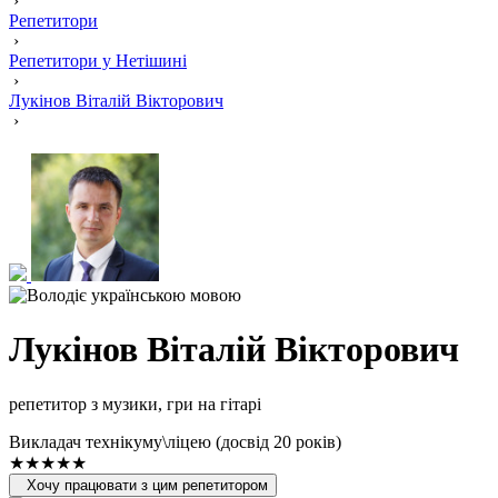
›
Репетитори
›
Репетитори у Нетішині
›
Лукінов Віталій Вікторович
›
Лукінов Віталій Вікторович
репетитор з музики, гри на гітарі
Викладач технікуму\ліцею (досвід 20 років)
★★★★★
Хочу працювати з цим репетитором