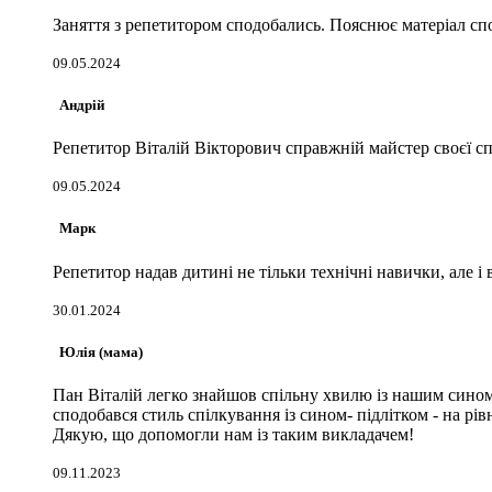
Заняття з репетитором сподобались. Пояснює матеріал спок
09.05.2024
Андрій
Репетитор Віталій Вікторович справжній майстер своєї сп
09.05.2024
Марк
Репетитор надав дитині не тільки технічні навички, але 
30.01.2024
Юлія (мама)
Пан Віталій легко знайшов спільну хвилю із нашим сином 
сподобався стиль спілкування із сином- підлітком - на рів
Дякую, що допомогли нам із таким викладачем!
09.11.2023