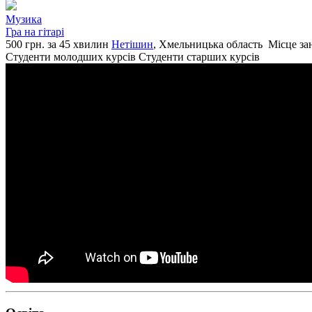
Музика
Гра на гітарі
500 грн. за 45 хвилин
Нетішин
, Хмельницька область
Місце за
Студенти молодших курсів
Студенти старших курсів