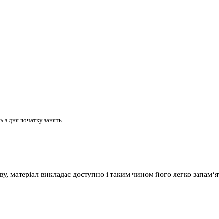
 з дня початку занять.
ву, матеріал викладає доступно і таким чином його легко запам‘я