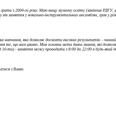
у грати з 2004-го року. Маю вищу музичну освіту (закінчив РДГУ,
су вів заняття у вокально-інструментальних ансамблях, грав у різн
ка навчання, яка дозволяє досягати високих результатів. - чинни
ння те, що вам цікаво. Моя головна мета дати знання, які дозвол
 від 10-ти) - заняття можу проводити з 8:00 до 22:00 в будь-яки
атися з Вами: