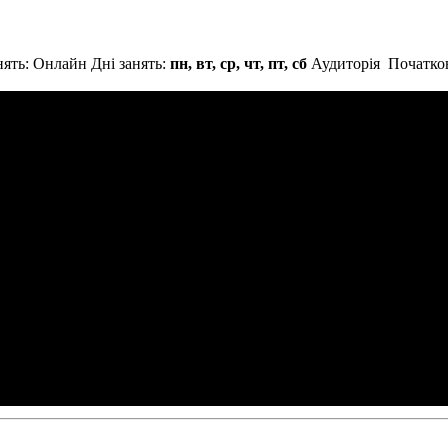
нять: Онлайн
Дні занять:
пн, вт, ср, чт, пт, сб
Аудиторія
Початков