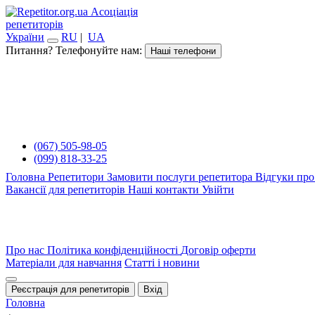
Асоціація
репетиторів
України
RU
|
UA
Питання? Телефонуйте нам:
Наші телефони
(067) 505-98-05
(099) 818-33-25
Головна
Репетитори
Замовити послуги репетитора
Відгуки про
Вакансії для репетиторів
Наші контакти
Увійти
Про нас
Політика конфіденційності
Договір оферти
Матеріали для навчання
Статті і новини
Реєстрація для репетиторів
Вхід
Головна