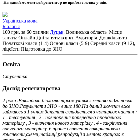
На даний момент цей репетитор не приймає нових учнів.
Українська мова
Біологія
100 грн. за 60 хвилин
Луцьк
, Волинська область
Місце
занять: Онлайн
Дні занять:
вт, чт
Аудиторія
Дошкільнята
Початкові класи (1-4)
Основі класи (5-9)
Середні класи (9-12),
ліцеїсти
Підготовка до ЗНО
Освiта
Студентка
Досвід репетиторства
2 роки .Викладала біологію трьом учням з метою підготовки
до ЗНО.Результати ЗНО - вище 180.На даний момент вже
займаюсь з 1 учнем.Заняття складається з чотирьох частин :
1 - тестування , 2 - повторення попередньо пройденого
матеріалу , 3 - вивчення нового матеріалу , 4 - закріплення
вивченого матеріалу.У процесі вивчення використовую
конспекти,схеми,таблиці,репродукції з метою кращого є
ятовування.