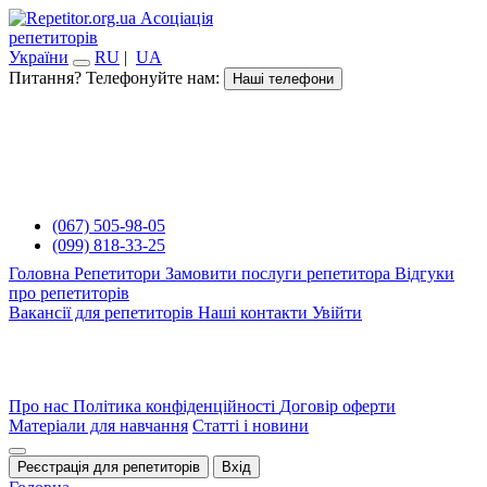
Асоціація
репетиторів
України
RU
|
UA
Питання? Телефонуйте нам:
Наші телефони
(067) 505-98-05
(099) 818-33-25
Головна
Репетитори
Замовити послуги репетитора
Відгуки
про репетиторів
Вакансії для репетиторів
Наші контакти
Увійти
Про нас
Політика конфіденційності
Договір оферти
Матеріали для навчання
Статті і новини
Реєстрація для репетиторів
Вхід