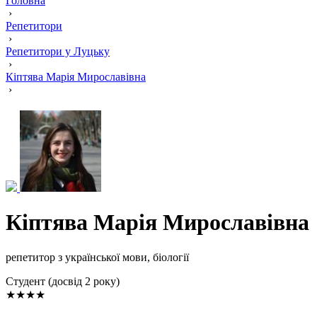
Головна
›
Репетитори
›
Репетитори у Луцьку
›
Кіптява Марія Мирославівна
›
Кіптява Марія Мирославівна
репетитор з української мови, біології
Cтудент (досвід 2 року)
★★★★