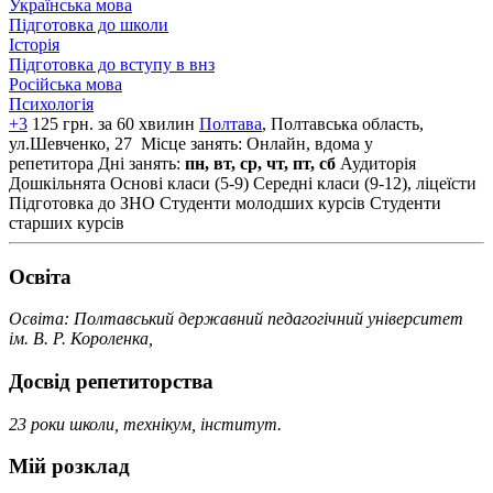
Українська мова
Підготовка до школи
Історія
Підготовка до вступу в внз
Російська мова
Психологія
+3
125 грн. за 60 хвилин
Полтава
, Полтавська область,
ул.Шевченко, 27
Місце занять: Онлайн, вдома у
репетитора
Дні занять:
пн, вт, ср, чт, пт, сб
Аудиторія
Дошкільнята
Основі класи (5-9)
Середні класи (9-12), ліцеїсти
Підготовка до ЗНО
Студенти молодших курсів
Студенти
старших курсів
Освiта
Освіта: Полтавський державний педагогічний університет
ім. В. Р. Короленка,
Досвід репетиторства
23 роки школи, технікум, інститут.
Мій розклад