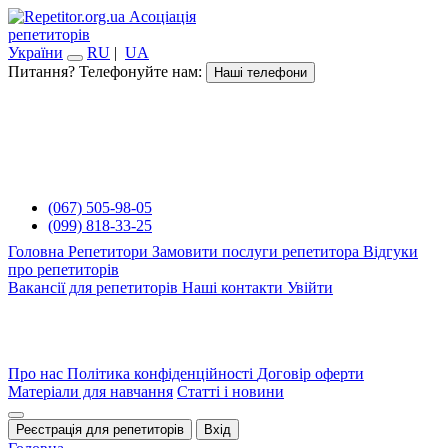
Асоціація
репетиторів
України
RU
|
UA
Питання? Телефонуйте нам:
Наші телефони
(067) 505-98-05
(099) 818-33-25
Головна
Репетитори
Замовити послуги репетитора
Відгуки
про репетиторів
Вакансії для репетиторів
Наші контакти
Увійти
Про нас
Політика конфіденційності
Договір оферти
Матеріали для навчання
Статті і новини
Реєстрація для репетиторів
Вхід