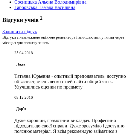
Сосницька Альона Володимирівна
Гарбовська Тамара Василівна
2
Відгуки учнів
Залишити відгук
Відгуки є незалежною оцінкою репетитора і залишаються учнями через
місяць з дня початку занять.
25.04.2018
Лада
Татьяна Юрьевна - опытный преподаватель, доступно
объясняет, очень легко с ней найти общий язык.
Улучшились оценки по предмету
09.12.2016
Дар'я
Дуже хороший, грамотний викладач. Професійно
підходить до своєї справи. Дуже зрозуміло і доступно
пояснює матеріал. Я всім рекомендую займатися з