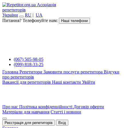
Асоціація
репетиторів
України
RU
|
UA
Питання? Телефонуйте нам:
Наші телефони
(067) 505-98-05
(099) 818-33-25
Головна
Репетитори
Замовити послуги репетитора
Відгуки
про репетиторів
Вакансії для репетиторів
Наші контакти
Увійти
Про нас
Політика конфіденційності
Договір оферти
Матеріали для навчання
Статті і новини
Реєстрація для репетиторів
Вхід