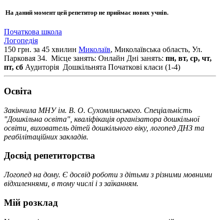
На даний момент цей репетитор не приймає нових учнів.
Початкова школа
Логопедія
150 грн. за 45 хвилин
Миколаїв
, Миколаївська область, Ул.
Парковая 34.
Місце занять: Онлайн
Дні занять:
пн, вт, ср, чт,
пт, сб
Аудиторія
Дошкільнята
Початкові класи (1-4)
Освiта
Закінчила МНУ ім. В. О. Сухомлинського. Спеціальність
"Дошкільна освіта", кваліфікація організатора дошкільної
освіти, вихователь дітей дошкільного віку, логопед ДНЗ та
реабілітаційних закладів.
Досвід репетиторства
Логопед на дому. Є досвід роботи з дітьми з різними мовними
відхиленнями, в тому числі і з заїканням.
Мій розклад