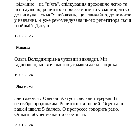
"відмінно", на "п'ять", спілкування проходило легко та
невимушено, репетитор професійний та уважний, чітко
дотримувалась моїх побажань, що , звичайно, допомогло
у навчанні. Я уже рекомендувала цього репетитора своїй
знайомій. Дякую.
12.02.2025
Микита
Ольга Володимирівна чудовий викладач. Ми
задоволені,нас все влаштовує,максимальна оцінка.
19.08.2024
Яна мама
Занимаемся с Ольгой. Август сделали перерыв. В
сентябре продолжим. Репетитор хороший. Оценка по
вашей шкале 5 баллов. О прогрессе говорить рано.
Онлайн обучение даёт о себе знать
29.01.2024