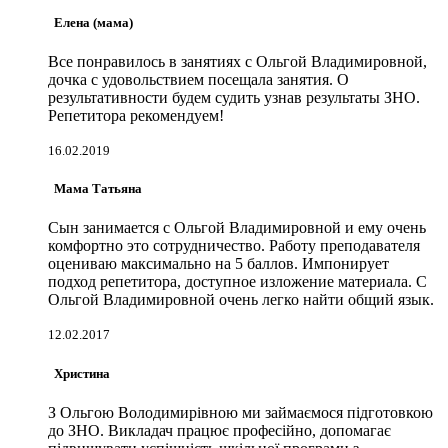
Елена (мама)
Все понравилось в занятиях с Ольгой Владимировной,
дочка с удовольствием посещала занятия. О
результативности будем судить узнав результаты ЗНО.
Репетитора рекомендуем!
16.02.2019
Мама Татьяна
Сын занимается с Ольгой Владимировной и ему очень
комфортно это сотрудничество. Работу преподавателя
оцениваю максимально на 5 баллов. Импонирует
подход репетитора, доступное изложение материала. С
Ольгой Владимировной очень легко найти общий язык.
12.02.2017
Христина
З Ольгою Володимирівною ми займаємося підготовкою
до ЗНО. Викладач працює професійно, допомагає