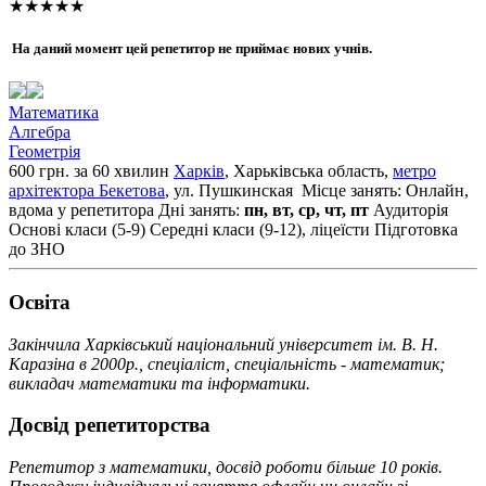
★★★★★
На даний момент цей репетитор не приймає нових учнів.
Математика
Алгебра
Геометрія
600 грн. за 60 хвилин
Харків
, Харьківська область,
метро
архітектора Бекетова
, ул. Пушкинская
Місце занять: Онлайн,
вдома у репетитора
Дні занять:
пн, вт, ср, чт, пт
Аудиторія
Основі класи (5-9)
Середні класи (9-12), ліцеїсти
Підготовка
до ЗНО
Освiта
Закінчила Харківський національний університет ім. В. Н.
Каразіна в 2000р., спеціаліст, спеціальність - математик;
викладач математики та інформатики.
Досвід репетиторства
Репетитор з математики, досвід роботи більше 10 років.