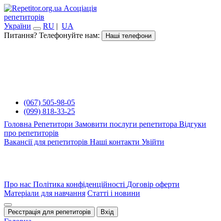
Асоціація
репетиторів
України
RU
|
UA
Питання? Телефонуйте нам:
Наші телефони
(067) 505-98-05
(099) 818-33-25
Головна
Репетитори
Замовити послуги репетитора
Відгуки
про репетиторів
Вакансії для репетиторів
Наші контакти
Увійти
Про нас
Політика конфіденційності
Договір оферти
Матеріали для навчання
Статті і новини
Реєстрація для репетиторів
Вхід