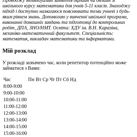
Проводжу індивідуальні заняття офлайн чи онлайн зі
шкільного курсу математики для учнів 5-11 класів. Знаходжу
підхід і доступно намагаюся пояснювати теми учневі з будь-
яким рівнем знань. Допомогаю у вивченні шкільної програми,
виконанні домашніх завдань та підготовці до контрольних
робіт, ДПА, ЗНО/НМТ. Освіта: ХДУ ім. В.Н. Каразіна,
механіко-математичний факультет. Спеціальність:
математик, викладач математики та інформатики.
Мій розклад
У розкладі зазначено час, коли репетитор потенційно може
займатися з Вами:
Час
Пн
Вт
Ср
Чт
Пт
Сб
Нд
8:00-9:00
9:00-10:00
10:00-11:00
11:00-12:00
12:00-13:00
13:00-14:00
14:00-15:00
15:00-16:00