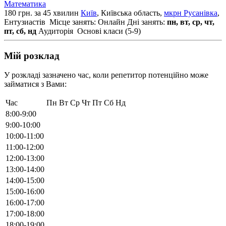
Математика
180 грн. за 45 хвилин
Київ
, Київська область,
мкрн Русанівка
,
Ентузиастів
Місце занять: Онлайн
Дні занять:
пн, вт, ср, чт,
пт, сб, нд
Аудиторія
Основі класи (5-9)
Мій розклад
У розкладі зазначено час, коли репетитор потенційно може
займатися з Вами:
Час
Пн
Вт
Ср
Чт
Пт
Сб
Нд
8:00-9:00
9:00-10:00
10:00-11:00
11:00-12:00
12:00-13:00
13:00-14:00
14:00-15:00
15:00-16:00
16:00-17:00
17:00-18:00
18:00-19:00