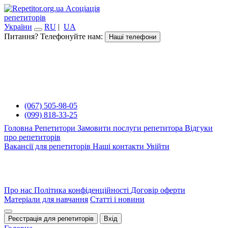
Асоціація
репетиторів
України
RU
|
UA
Питання? Телефонуйте нам:
Наші телефони
(067) 505-98-05
(099) 818-33-25
Головна
Репетитори
Замовити послуги репетитора
Відгуки
про репетиторів
Вакансії для репетиторів
Наші контакти
Увійти
Про нас
Політика конфіденційності
Договір оферти
Матеріали для навчання
Статті і новини
Реєстрація для репетиторів
Вхід