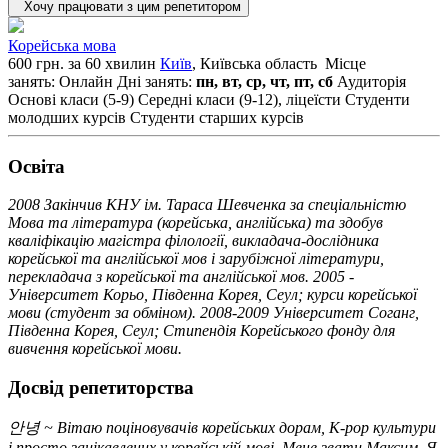
Хочу працювати з цим репетитором
Корейська мова
600 грн. за 60 хвилин
Київ
, Київська область
Місце
занять: Онлайн
Дні занять:
пн, вт, ср, чт, пт, сб
Аудиторія
Основі класи (5-9)
Середні класи (9-12), ліцеїсти
Студенти
молодших курсів
Студенти старших курсів
Освiта
2008 Закінчив КНУ ім. Тараса Шевченка за спеціальністю
Мова та література (корейська, англійська) та здобув
кваліфікацію магістра філології, викладача-дослідника
корейської та англійської мов і зарубіжної літератури,
перекладача з корейської та англійської мов. 2005 -
Університет Корьо, Південна Корея, Сеул; курси корейської
мови (студент за обміном). 2008-2009 Університет Соганг,
Південна Корея, Сеул; Стипендія Корейського фонду для
вивчення корейської мови.
Досвід репетиторства
안녕 ~ Вітаю поціновувачів корейських дорам, K-pop культури
і просто зацікавлених у корейській мові. Мене звати Максим. Я