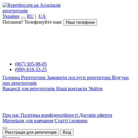
Асоціація
репетиторів
України
RU
|
UA
Питання? Телефонуйте нам:
Наші телефони
(067) 505-98-05
(099) 818-33-25
Головна
Репетитори
Замовити послуги репетитора
Відгуки
про репетиторів
Вакансії для репетиторів
Наші контакти
Увійти
Про нас
Політика конфіденційності
Договір оферти
Матеріали для навчання
Статті і новини
Реєстрація для репетиторів
Вхід