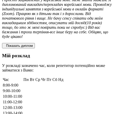
дипломований викладач/перекладач корейської мови. Проводжу
індивідуальні заняття з корейської мови в онлайн форматі
(Zoom). Працюю як з дітьми так і з дорослими. Від
початкового рівня і вище. Не бачу сенсу співати оди моїм
викладацьким здібностям, описувати мій досвід(10 років)
тощо, бо хто ж мені повірить поки не спробує:) Від вас
бажання і трохи терпіння-все інше беру на себе. Обіцяю, що
буде цікаво!
Показать диплом
Мій розклад
У розкладі зазначено час, коли репетитор потенційно може
займатися з Вами:
Час
Пн
Вт
Ср
Чт
Пт
Сб
Нд
8:00-9:00
9:00-10:00
10:00-11:00
11:00-12:00
12:00-13:00
13:00-14:00