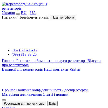
Асоціація
репетиторів
України
RU
|
UA
Питання? Телефонуйте нам:
Наші телефони
(067) 505-98-05
(099) 818-33-25
Головна
Репетитори
Замовити послуги репетитора
Відгуки
про репетиторів
Вакансії для репетиторів
Наші контакти
Увійти
Про нас
Політика конфіденційності
Договір оферти
Матеріали для навчання
Статті і новини
Реєстрація для репетиторів
Вхід