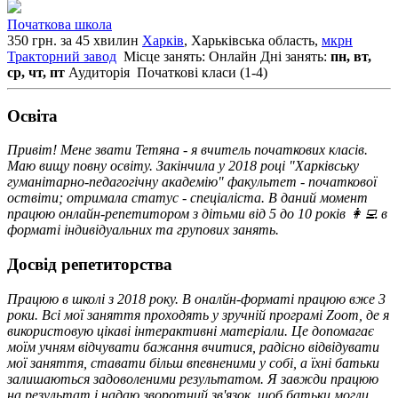
Початкова школа
350 грн. за 45 хвилин
Харків
, Харьківська область,
мкрн
Тракторний завод
Місце занять: Онлайн
Дні занять:
пн, вт,
ср, чт, пт
Аудиторія
Початкові класи (1-4)
Освiта
Привіт! Мене звати Тетяна - я вчитель початкових класів.
Маю вищу повну освіту. Закінчила у 2018 році "Харківську
гуманітарно-педагогічну академію" факультет - початкової
оствіти; отримала статус - спеціаліста. В даний момент
працюю онлайн-репетитором з дітьми від 5 до 10 років 👩‍💻 в
форматі індивідуальних та групових занять.
Досвід репетиторства
Працюю в школі з 2018 року. В оналйн-форматі працюю вже 3
роки. Всі мої заняття проходять у зручній програмі Zoom, де я
використовую цікаві інтерактивні матеріали. Це допомагає
моїм учням відчувати бажання вчитися, радісно відвідувати
мої заняття, ставати більш впевненими у собі, а їхні батьки
залишаються задоволеними результатом. Я завжди працюю
на результат і надаю зворотний зв'язок, щоб батьки могли