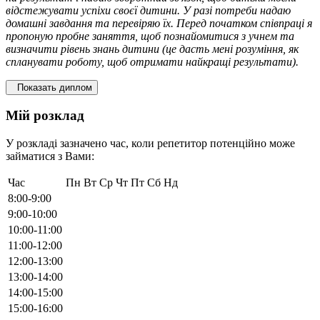
відстежувати успіхи своєї дитини. У разі потреби надаю
домашні завдання та перевіряю їх. Перед початком співпраці я
пропоную пробне заняття, щоб познайомитися з учнем та
визначити рівень знань дитини (це дасть мені розуміння, як
спланувати роботу, щоб отримати найкращі результати).
Показать диплом
Мій розклад
У розкладі зазначено час, коли репетитор потенційно може
займатися з Вами:
Час
Пн
Вт
Ср
Чт
Пт
Сб
Нд
8:00-9:00
9:00-10:00
10:00-11:00
11:00-12:00
12:00-13:00
13:00-14:00
14:00-15:00
15:00-16:00