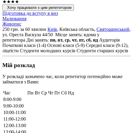
★★★★
Хочу працювати з цим репетитором
Підготовка до вступу в внз
Малювання
Живопис
250 грн. за 60 хвилин
Київ
, Київська область,
Святошинський
,
ул. Ореста Васкула 44/50
Місце занять: вдома у
репетитора
Дні занять:
пн, вт, ср, чт, пт, сб, нд
Аудиторія
Початкові класи (1-4)
Основі класи (5-9)
Середні класи (9-12),
ліцеїсти
Студенти молодших курсів
Студенти старших курсів
Мій розклад
У розкладі зазначено час, коли репетитор потенційно може
займатися з Вами:
Час
Пн
Вт
Ср
Чт
Пт
Сб
Нд
8:00-9:00
9:00-10:00
10:00-11:00
11:00-12:00
12:00-13:00
13:00-14:00