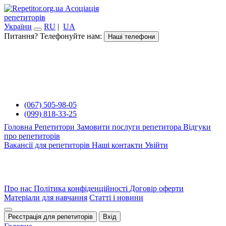
Асоціація
репетиторів
України
RU
|
UA
Питання? Телефонуйте нам:
Наші телефони
(067) 505-98-05
(099) 818-33-25
Головна
Репетитори
Замовити послуги репетитора
Відгуки
про репетиторів
Вакансії для репетиторів
Наші контакти
Увійти
Про нас
Політика конфіденційності
Договір оферти
Матеріали для навчання
Статті і новини
Реєстрація для репетиторів
Вхід