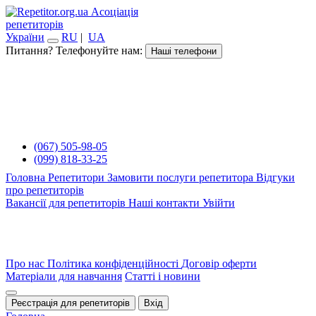
Асоціація
репетиторів
України
RU
|
UA
Питання? Телефонуйте нам:
Наші телефони
(067) 505-98-05
(099) 818-33-25
Головна
Репетитори
Замовити послуги репетитора
Відгуки
про репетиторів
Вакансії для репетиторів
Наші контакти
Увійти
Про нас
Політика конфіденційності
Договір оферти
Матеріали для навчання
Статті і новини
Реєстрація для репетиторів
Вхід