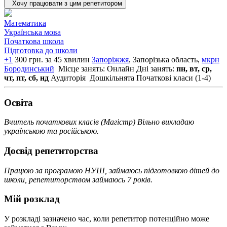
Хочу працювати з цим репетитором
Математика
Українська мова
Початкова школа
Підготовка до школи
+1
300 грн. за 45 хвилин
Запоріжжя
, Запорізька область,
мкрн
Бородинський
Місце занять: Онлайн
Дні занять:
пн, вт, ср,
чт, пт, сб, нд
Аудиторія
Дошкільнята
Початкові класи (1-4)
Освiта
Вчитель початкових класів (Магістр) Вільно викладаю
українською та російською.
Досвід репетиторства
Працюю за програмою НУШ, займаюсь підготовкою дітей до
школи, репетиторством займаюсь 7 років.
Мій розклад
У розкладі зазначено час, коли репетитор потенційно може